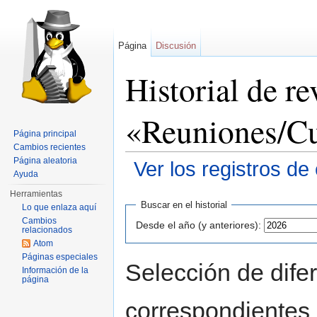
Página
Discusión
Historial de re
«Reuniones/C
Página principal
Cambios recientes
Página aleatoria
Ver los registros de
Ayuda
Saltar a:
navegación
,
buscar
Herramientas
Buscar en el historial
Lo que enlaza aquí
Cambios
Desde el año (y anteriores):
relacionados
Atom
Páginas especiales
Selección de difer
Información de la
página
correspondientes 