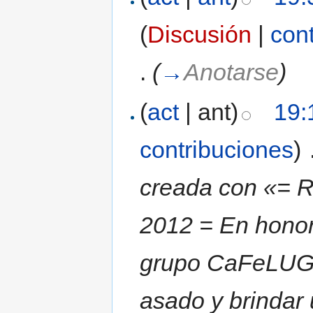
(
Discusión
|
con
.
(
→
Anotarse
)
(
act
| ant)
19:
contribuciones
)
‎
creada con «= 
2012 = En honor
grupo CaFeLUG n
asado y brindar