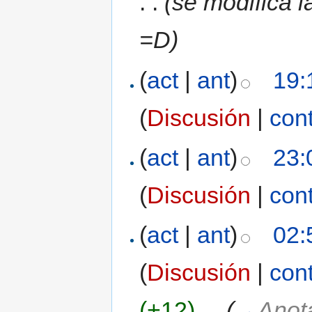
. .
(se modifica 
=D)
(
act
|
ant
)
19:
(
Discusión
|
con
(
act
|
ant
)
23:
(
Discusión
|
con
(
act
|
ant
)
02:
(
Discusión
|
con
(+12)
‎
. .
(
→
Anot