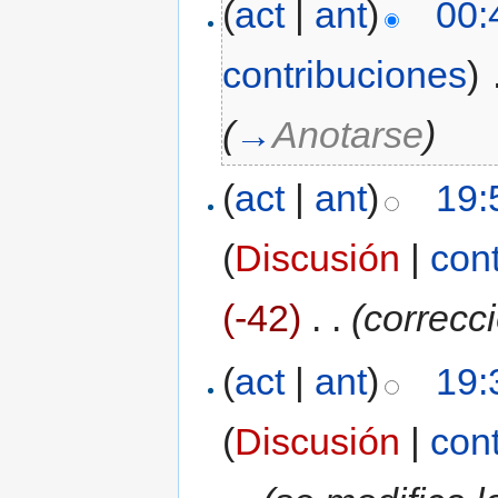
(
act
|
ant
)
00:
contribuciones
)
‎
(
→
Anotarse
)
(
act
|
ant
)
19:
(
Discusión
|
con
(-42)
‎
. .
(correcc
(
act
|
ant
)
19:
(
Discusión
|
con