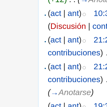
(
act
|
ant
)
10:
(
Discusión
|
con
(
act
|
ant
)
21:
contribuciones
)
‎
(
act
|
ant
)
21:
contribuciones
)
‎
(
→
Anotarse
)
(
act
|
ant
)
19: