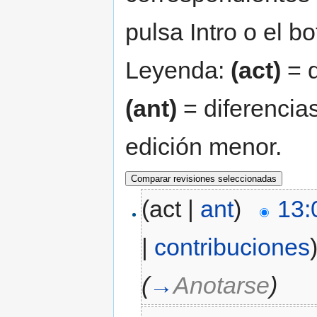
pulsa Intro o el b
Leyenda:
(act)
= d
(ant)
= diferencias
edición menor.
(act |
ant
)
13:
|
contribuciones
(
→
Anotarse
)