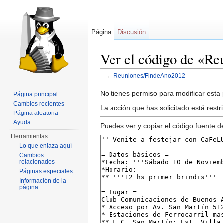
Página
Discusión
Ver el código de «R
←
Reuniones/FindeAno2012
Saltar a:
navegación
,
buscar
No tienes permiso para modificar esta p
Página principal
Cambios recientes
La acción que has solicitado está restr
Página aleatoria
Ayuda
Puedes ver y copiar el código fuente d
Herramientas
Lo que enlaza aquí
Cambios
relacionados
Páginas especiales
Información de la
página