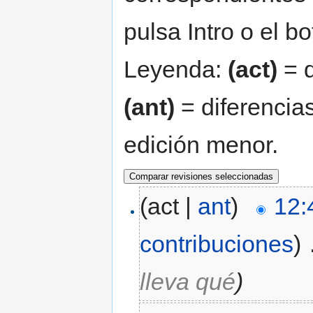
pulsa Intro o el b
Leyenda:
(act)
= d
(ant)
= diferencias
edición menor.
(act |
ant
)
12:
contribuciones
)
‎
lleva qué
)