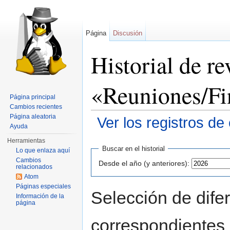
Página
Discusión
Historial de re
«Reuniones/F
Página principal
Cambios recientes
Página aleatoria
Ver los registros de
Ayuda
Saltar a:
navegación
,
buscar
Herramientas
Buscar en el historial
Lo que enlaza aquí
Cambios
Desde el año (y anteriores):
relacionados
Atom
Páginas especiales
Selección de difer
Información de la
página
correspondientes 