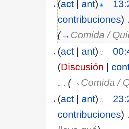
(
act
|
ant
)
13:
contribuciones
)
‎
(
→
Comida / Qui
(
act
|
ant
)
00:
(
Discusión
|
con
. .
(
→
Comida / Q
(
act
|
ant
)
23:
contribuciones
)
‎