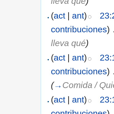
lleva qué
)
(
act
|
ant
)
23:
contribuciones
)
‎
lleva qué
)
(
act
|
ant
)
23:
contribuciones
)
‎
(
→
Comida / Qui
(
act
|
ant
)
23:
contribuciones
)
‎