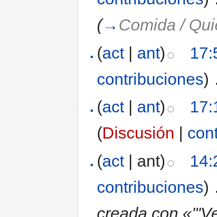
(
→
Comida / Qui
(
act
|
ant
)
17:
contribuciones
)
‎
(
act
|
ant
)
17:
(
Discusión
|
con
(
act
| ant)
14:
contribuciones
)
‎
creada con «'''