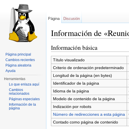
Página
Discusión
Información de «Reuni
Saltar a:
navegación
,
buscar
Información básica
Página principal
Título visualizado
Cambios recientes
Página aleatoria
Criterio de ordenación predeterminado
Ayuda
Longitud de la página (en bytes)
Herramientas
Identificador de la página
Lo que enlaza aquí
Cambios
Idioma de la página
relacionados
Modelo de contenido de la página
Páginas especiales
Información de la
Indización por robots
página
Número de redirecciones a esta página
Contado como página de contenido