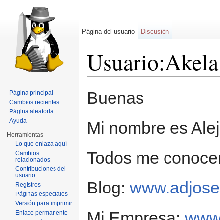
Página del usuario
Discusión
Usuario:Akela
Saltar a:
navegación
,
buscar
Buenas
Página principal
Cambios recientes
Página aleatoria
Ayuda
Mi nombre es Ale
Herramientas
Lo que enlaza aquí
Todos me conoce
Cambios
relacionados
Contribuciones del
usuario
Blog:
www.adjose
Registros
Páginas especiales
Versión para imprimir
Mi Empresa:
www.
Enlace permanente