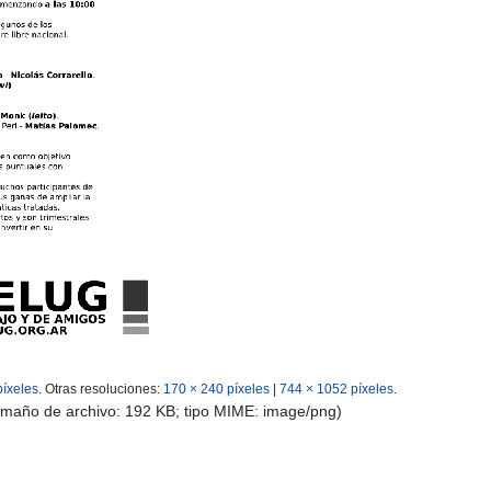
píxeles
.
Otras resoluciones:
170 × 240 píxeles
|
744 × 1052 píxeles
.
tamaño de archivo: 192 KB; tipo MIME:
image/png
)