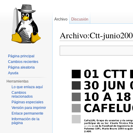
Archivo
Discusión
Archivo:Ctt-junio20
Saltar a:
navegación
,
buscar
Página principal
Cambios recientes
Página aleatoria
Ayuda
Herramientas
Lo que enlaza aquí
Cambios
relacionados
Páginas especiales
Versión para imprimir
Enlace permanente
Información de la
página