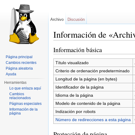
Archivo
Discusión
Información de «Archiv
Saltar a:
navegación
,
buscar
Información básica
Página principal
Título visualizado
Cambios recientes
Página aleatoria
Criterio de ordenación predeterminado
Ayuda
Longitud de la página (en bytes)
Herramientas
Identificador de la página
Lo que enlaza aquí
Cambios
Idioma de la página
relacionados
Modelo de contenido de la página
Páginas especiales
Información de la
Indización por robots
página
Número de redirecciones a esta página
Protección de página