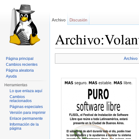
Archivo
Discusión
Archivo:Volant
Saltar a:
navegación
,
buscar
Archivo
Página principal
Cambios recientes
Página aleatoria
Ayuda
Herramientas
Lo que enlaza aquí
Cambios
relacionados
Páginas especiales
Versión para imprimir
Enlace permanente
Información de la
página