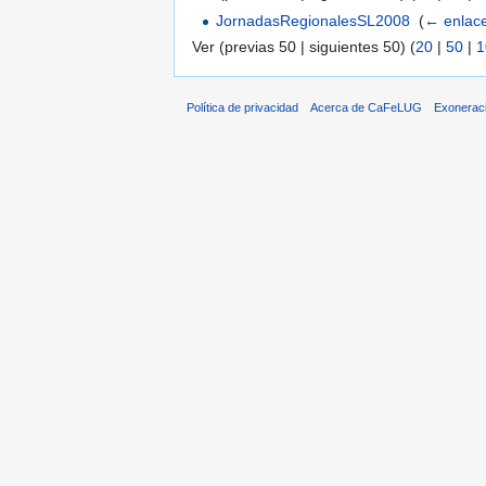
JornadasRegionalesSL2008
‎
(
← enlac
Ver (previas 50 | siguientes 50) (
20
|
50
|
1
Política de privacidad
Acerca de CaFeLUG
Exonerac