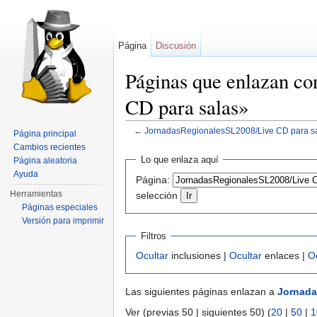
Página
Discusión
Páginas que enlazan c
CD para salas»
←
JornadasRegionalesSL2008/Live CD para s
Página principal
Saltar a:
navegación
,
buscar
Cambios recientes
Lo que enlaza aquí
Página aleatoria
Ayuda
Página:
Herramientas
selección
Páginas especiales
Versión para imprimir
Filtros
Ocultar
inclusiones |
Ocultar
enlaces |
O
Las siguientes páginas enlazan a
Jornada
Ver (previas 50 | siguientes 50) (
20
|
50
|
1