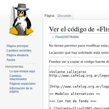
Página
Discusión
Ver el código de «Fli
←
Flisol/2007/folleto
Saltar a:
navegación
,
buscar
No tienes permiso para modificar esta p
Página principal
Cambios recientes
La acción que has solicitado está restr
Página aleatoria
Ayuda
Puedes ver y copiar el código fuente d
Herramientas
Lo que enlaza aquí
Cambios
relacionados
Páginas especiales
Información de la
página