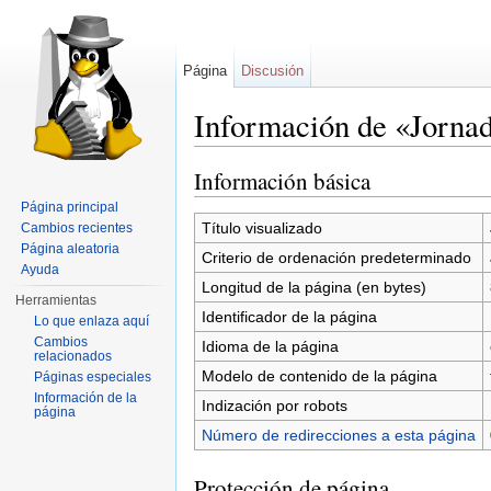
Página
Discusión
Información de «Jorna
Saltar a:
navegación
,
buscar
Información básica
Página principal
Título visualizado
Cambios recientes
Página aleatoria
Criterio de ordenación predeterminado
Ayuda
Longitud de la página (en bytes)
Herramientas
Identificador de la página
Lo que enlaza aquí
Cambios
Idioma de la página
relacionados
Modelo de contenido de la página
Páginas especiales
Información de la
Indización por robots
página
Número de redirecciones a esta página
Protección de página