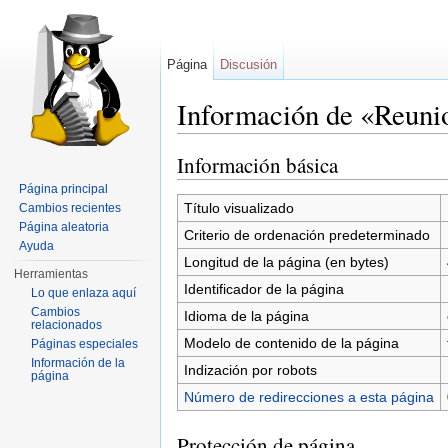
Página
Discusión
Información de «Reun
Saltar a:
navegación
,
buscar
Información básica
Página principal
Título visualizado
Cambios recientes
Página aleatoria
Criterio de ordenación predeterminado
Ayuda
Longitud de la página (en bytes)
Herramientas
Identificador de la página
Lo que enlaza aquí
Cambios
Idioma de la página
relacionados
Modelo de contenido de la página
Páginas especiales
Información de la
Indización por robots
página
Número de redirecciones a esta página
Protección de página