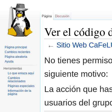
Página
Discusión
Ver el código
←
Sitio Web CaFe
Página principal
Saltar a:
navegación
,
buscar
Cambios recientes
Página aleatoria
No tienes permiso
Ayuda
Herramientas
siguiente motivo:
Lo que enlaza aquí
Cambios
relacionados
La acción que has 
Páginas especiales
Información de la
página
usuarios del grup