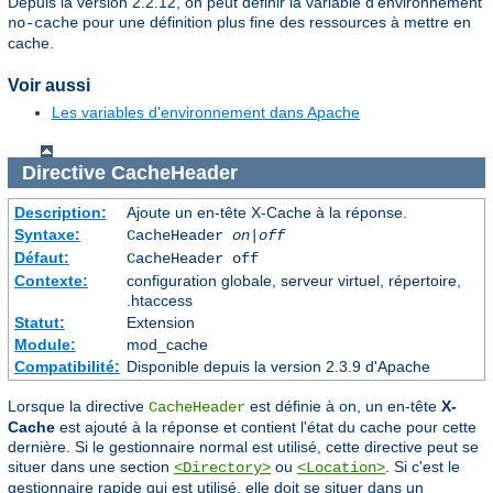
Depuis la version 2.2.12, on peut définir la variable d'environnement
pour une définition plus fine des ressources à mettre en
no-cache
cache.
Voir aussi
Les variables d'environnement dans Apache
Directive
CacheHeader
Description:
Ajoute un en-tête X-Cache à la réponse.
Syntaxe:
CacheHeader
on|off
Défaut:
CacheHeader off
Contexte:
configuration globale, serveur virtuel, répertoire,
.htaccess
Statut:
Extension
Module:
mod_cache
Compatibilité:
Disponible depuis la version 2.3.9 d'Apache
Lorsque la directive
est définie à on, un en-tête
X-
CacheHeader
Cache
est ajouté à la réponse et contient l'état du cache pour cette
dernière. Si le gestionnaire normal est utilisé, cette directive peut se
situer dans une section
ou
. Si c'est le
<Directory>
<Location>
gestionnaire rapide qui est utilisé, elle doit se situer dans un