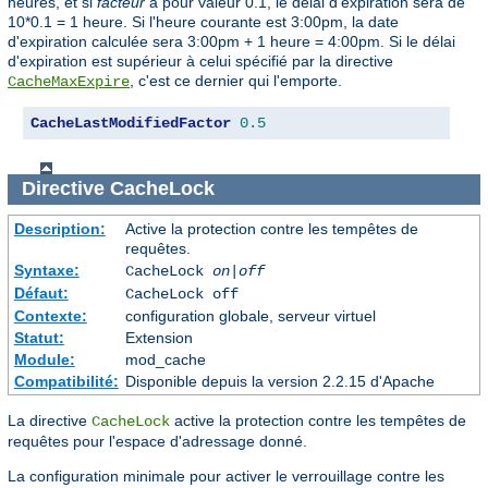
heures, et si
facteur
a pour valeur 0.1, le délai d'expiration sera de
10*0.1 = 1 heure. Si l'heure courante est 3:00pm, la date
d'expiration calculée sera 3:00pm + 1 heure = 4:00pm. Si le délai
d'expiration est supérieur à celui spécifié par la directive
, c'est ce dernier qui l'emporte.
CacheMaxExpire
CacheLastModifiedFactor
0.5
Directive
CacheLock
Description:
Active la protection contre les tempêtes de
requêtes.
Syntaxe:
CacheLock
on|off
Défaut:
CacheLock off
Contexte:
configuration globale, serveur virtuel
Statut:
Extension
Module:
mod_cache
Compatibilité:
Disponible depuis la version 2.2.15 d'Apache
La directive
active la protection contre les tempêtes de
CacheLock
requêtes pour l'espace d'adressage donné.
La configuration minimale pour activer le verrouillage contre les