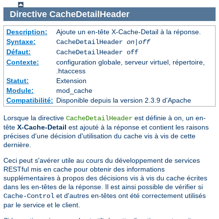
Directive
CacheDetailHeader
Description:
Ajoute un en-tête X-Cache-Detail à la réponse.
Syntaxe:
CacheDetailHeader
on|off
Défaut:
CacheDetailHeader off
Contexte:
configuration globale, serveur virtuel, répertoire,
.htaccess
Statut:
Extension
Module:
mod_cache
Compatibilité:
Disponible depuis la version 2.3.9 d'Apache
Lorsque la directive
est définie à on, un en-
CacheDetailHeader
tête
X-Cache-Detail
est ajouté à la réponse et contient les raisons
précises d'une décision d'utilisation du cache vis à vis de cette
dernière.
Ceci peut s'avérer utile au cours du développement de services
RESTful mis en cache pour obtenir des informations
supplémentaires à propos des décisions vis à vis du cache écrites
dans les en-têtes de la réponse. Il est ainsi possible de vérifier si
et d'autres en-têtes ont été correctement utilisés
Cache-Control
par le service et le client.