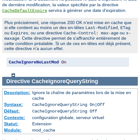
de dernière modification, la valeur spécifiée par la directive
servira à générer une date d'expiration.
CacheDefaultExpire
Plus précisément, une réponse 200 OK n'est mise en cache que
si elle contient au moins un des en-têtes
,
Last-Modified
ETag
ou
, ou une directive
ou
Expires
Cache-Control: max-age
s-
. Cette directive permet de s'affranchir entièrement de
maxage
cette condition préalable. Si un de ces en-têtes est déjà présent,
cette directive n'a aucun effet.
CacheIgnoreNoLastMod
On
Directive
CacheIgnoreQueryString
Description:
Ignore la chaîne de paramètres lors de la mise en
cache
Syntaxe:
CacheIgnoreQueryString On|Off
Défaut:
CacheIgnoreQueryString Off
Contexte:
configuration globale, serveur virtuel
Statut:
Extension
Module:
mod_cache