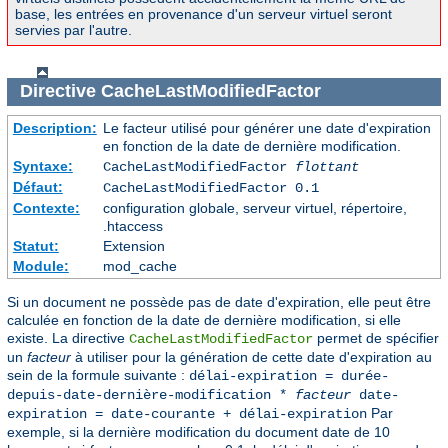
base, les entrées en provenance d'un serveur virtuel seront
servies par l'autre.
Directive
CacheLastModifiedFactor
Description:
Le facteur utilisé pour générer une date d'expiration
en fonction de la date de dernière modification.
Syntaxe:
CacheLastModifiedFactor
flottant
Défaut:
CacheLastModifiedFactor 0.1
Contexte:
configuration globale, serveur virtuel, répertoire,
.htaccess
Statut:
Extension
Module:
mod_cache
Si un document ne possède pas de date d'expiration, elle peut être
calculée en fonction de la date de dernière modification, si elle
existe. La directive
permet de spécifier
CacheLastModifiedFactor
un
facteur
à utiliser pour la génération de cette date d'expiration au
sein de la formule suivante :
délai-expiration = durée-
depuis-date-dernière-modification *
facteur
date-
Par
expiration = date-courante + délai-expiration
exemple, si la dernière modification du document date de 10