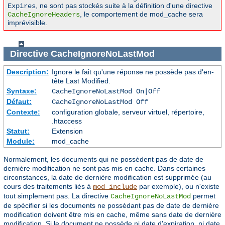
, ne sont pas stockés suite à la définition d'une directive
Expires
, le comportement de mod_cache sera
CacheIgnoreHeaders
imprévisible.
Directive
CacheIgnoreNoLastMod
Description:
Ignore le fait qu'une réponse ne possède pas d'en-
tête Last Modified.
Syntaxe:
CacheIgnoreNoLastMod On|Off
Défaut:
CacheIgnoreNoLastMod Off
Contexte:
configuration globale, serveur virtuel, répertoire,
.htaccess
Statut:
Extension
Module:
mod_cache
Normalement, les documents qui ne possèdent pas de date de
dernière modification ne sont pas mis en cache. Dans certaines
circonstances, la date de dernière modification est supprimée (au
cours des traitements liés à
par exemple), ou n'existe
mod_include
tout simplement pas. La directive
permet
CacheIgnoreNoLastMod
de spécifier si les documents ne possèdant pas de date de dernière
modification doivent être mis en cache, même sans date de dernière
modification. Si le document ne possède ni date d'expiration, ni date