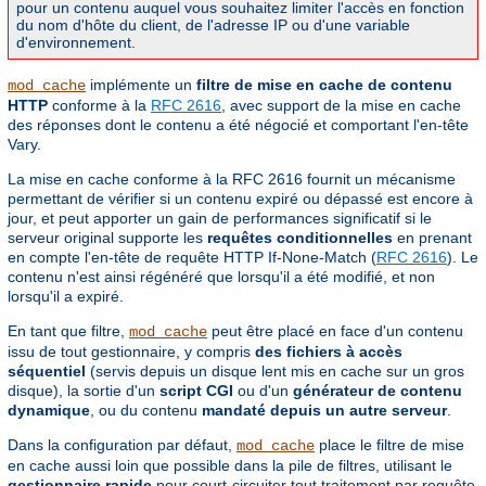
pour un contenu auquel vous souhaitez limiter l'accès en fonction
du nom d'hôte du client, de l'adresse IP ou d'une variable
d'environnement.
implémente un
filtre de mise en cache de contenu
mod_cache
HTTP
conforme à la
RFC 2616
, avec support de la mise en cache
des réponses dont le contenu a été négocié et comportant l'en-tête
Vary.
La mise en cache conforme à la RFC 2616 fournit un mécanisme
permettant de vérifier si un contenu expiré ou dépassé est encore à
jour, et peut apporter un gain de performances significatif si le
serveur original supporte les
requêtes conditionnelles
en prenant
en compte l'en-tête de requête HTTP If-None-Match (
RFC 2616
). Le
contenu n'est ainsi régénéré que lorsqu'il a été modifié, et non
lorsqu'il a expiré.
En tant que filtre,
peut être placé en face d'un contenu
mod_cache
issu de tout gestionnaire, y compris
des fichiers à accès
séquentiel
(servis depuis un disque lent mis en cache sur un gros
disque), la sortie d'un
script CGI
ou d'un
générateur de contenu
dynamique
, ou du contenu
mandaté depuis un autre serveur
.
Dans la configuration par défaut,
place le filtre de mise
mod_cache
en cache aussi loin que possible dans la pile de filtres, utilisant le
gestionnaire rapide
pour court-circuiter tout traitement par requête