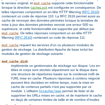
le serveur original, et
supporte cette fonctionnalité
mod_cache
lorsque la directive
est configurée en conséquence. De
CacheLock
telles réponses comportent un en-tête HTTP Warning (
RFC 2616
)
contenant un code de réponse 110. La RFC 2616 permet aussi au
cache de renvoyer des données périmées lorsque la tentative de
mise à jour des données périmées renvoie une erreur 500 ou
supérieure, et cette fonctionnalité est supportée par défaut par
. De telles réponses comportent un en-tête HTTP
mod_cache
Warning (
RFC 2616
) contenant un code de réponse 111.
requiert les services d'un ou plusieurs modules de
mod_cache
gestion de stockage. La distribution Apache de base inclut les
modules de gestion de stockage suivants :
mod_cache_disk
implémente un gestionnaire de stockage sur disque. Les en-
têtes et corps sont stockés séparément sur le disque dans
une structure de répertoires basée sur le condensé md5 de
l'URL mise en cache. Plusieurs réponses à contenu négocié
peuvent être stockées en même temps, mais la mise en
cache de contenus partiels n'est pas supportée par ce
module. L'utilitaire
permet de lister et de
htcacheclean
supprimer les URLs mises en cache, et de maintenir le cache
en deçà de certaines limites de taille et de nombre d'inodes.