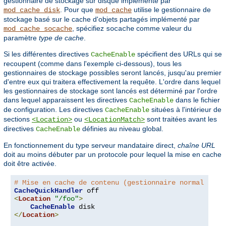
gestionnaire de stockage sur disque implémenté par
. Pour que
utilise le gestionnaire de
mod_cache_disk
mod_cache
stockage basé sur le cache d'objets partagés implémenté par
, spécifiez
comme valeur du
mod_cache_socache
socache
paramètre
type de cache
.
Si les différentes directives
spécifient des URLs qui se
CacheEnable
recoupent (comme dans l'exemple ci-dessous), tous les
gestionnaires de stockage possibles seront lancés, jusqu'au premier
d'entre eux qui traitera effectivement la requête. L'ordre dans lequel
les gestionnaires de stockage sont lancés est déterminé par l'ordre
dans lequel apparaissent les directives
dans le fichier
CacheEnable
de configuration. Les directives
situées à l'intérieur de
CacheEnable
sections
ou
sont traitées avant les
<Location>
<LocationMatch>
directives
définies au niveau global.
CacheEnable
En fonctionnement du type serveur mandataire direct,
chaîne URL
doit au moins débuter par un protocole pour lequel la mise en cache
doit être activée.
# Mise en cache de contenu (gestionnaire normal seul
CacheQuickHandler
<
Location
"/foo"
>
CacheEnable
</
Location
>