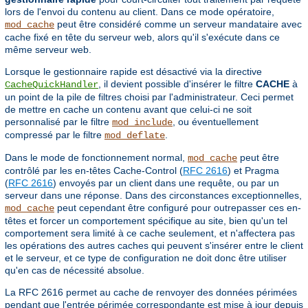
lors de l'envoi du contenu au client. Dans ce mode opératoire,
peut être considéré comme un serveur mandataire avec
mod_cache
cache fixé en tête du serveur web, alors qu'il s'exécute dans ce
même serveur web.
Lorsque le gestionnaire rapide est désactivé via la directive
, il devient possible d'insérer le filtre
CACHE
à
CacheQuickHandler
un point de la pile de filtres choisi par l'administrateur. Ceci permet
de mettre en cache un contenu avant que celui-ci ne soit
personnalisé par le filtre
, ou éventuellement
mod_include
compressé par le filtre
.
mod_deflate
Dans le mode de fonctionnement normal,
peut être
mod_cache
contrôlé par les en-têtes Cache-Control (
RFC 2616
) et Pragma
(
RFC 2616
) envoyés par un client dans une requête, ou par un
serveur dans une réponse. Dans des circonstances exceptionnelles,
peut cependant être configuré pour outrepasser ces en-
mod_cache
têtes et forcer un comportement spécifique au site, bien qu'un tel
comportement sera limité à ce cache seulement, et n'affectera pas
les opérations des autres caches qui peuvent s'insérer entre le client
et le serveur, et ce type de configuration ne doit donc être utiliser
qu'en cas de nécessité absolue.
La RFC 2616 permet au cache de renvoyer des données périmées
pendant que l'entrée périmée correspondante est mise à jour depuis