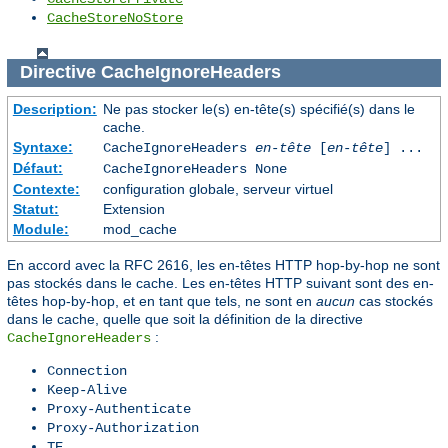
CacheStoreNoStore
Directive
CacheIgnoreHeaders
Description:
Ne pas stocker le(s) en-tête(s) spécifié(s) dans le
cache.
Syntaxe:
CacheIgnoreHeaders
en-tête
[
en-tête
] ...
Défaut:
CacheIgnoreHeaders None
Contexte:
configuration globale, serveur virtuel
Statut:
Extension
Module:
mod_cache
En accord avec la RFC 2616, les en-têtes HTTP hop-by-hop ne sont
pas stockés dans le cache. Les en-têtes HTTP suivant sont des en-
têtes hop-by-hop, et en tant que tels, ne sont en
aucun
cas stockés
dans le cache, quelle que soit la définition de la directive
:
CacheIgnoreHeaders
Connection
Keep-Alive
Proxy-Authenticate
Proxy-Authorization
TE