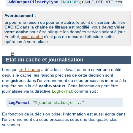
AddOutputFilterByType
INCLUDES
;
CACHE
;
DEFLATE text
/
ht
Avertissement :
Si pour une raison ou pour une autre, le point d'insertion du filtre
CACHE
dans la chaîne de filtrage est modifié, vous devez
vider
votre cache
pour être sûr que les données servies soient à jour.
En effet,
n'est pas en mesure d'effectuer cette
mod_cache
opération à votre place.
Etat du cache et journalisation
Lorsque
a décidé s'il devait ou non servir une entité
mod_cache
depuis le cache, les raisons précises de cette décision sont
enregistrées dans l'environnement du sous-processus interne à la
requête sous la clé
cache-status
. Cette information peut être
journalisée via la directive
comme suit :
LogFormat
LogFormat
"%{cache-status}e ..."
En fonction de la décision prise, l'information est aussi écrite dans
l'environnement du sous-processus sous une des quatre clés
suivantes :