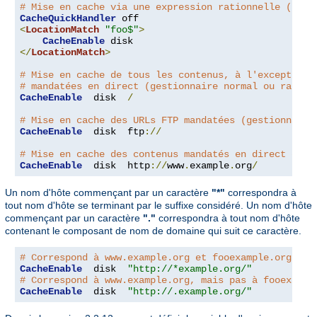
# Mise en cache via une expression rationnelle (gest
CacheQuickHandler
<
LocationMatch
"foo$"
>
CacheEnable
</
LocationMatch
>
# Mise en cache de tous les contenus, à l'exception 
# mandatées en direct (gestionnaire normal ou rapide
CacheEnable
  disk  
/
# Mise en cache des URLs FTP mandatées (gestionnaire
CacheEnable
  disk  ftp
://
# Mise en cache des contenus mandatés en direct depu
CacheEnable
  disk  http
://
www
.
example
.
org
/
Un nom d'hôte commençant par un caractère
"*"
correspondra à
tout nom d'hôte se terminant par le suffixe considéré. Un nom d'hôte
commençant par un caractère
"."
correspondra à tout nom d'hôte
contenant le composant de nom de domaine qui suit ce caractère.
# Correspond à www.example.org et fooexample.org
CacheEnable
  disk  
"http://*example.org/"
# Correspond à www.example.org, mais pas à fooexampl
CacheEnable
  disk  
"http://.example.org/"