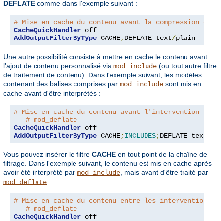
DEFLATE
comme dans l'exemple suivant :
# Mise en cache du contenu avant la compression opti
CacheQuickHandler
AddOutputFilterByType
 CACHE
;
DEFLATE text
/
plain
Une autre possibilité consiste à mettre en cache le contenu avant
l'ajout de contenu personnalisé via
(ou tout autre filtre
mod_include
de traitement de contenu). Dans l'exemple suivant, les modèles
contenant des balises comprises par
sont mis en
mod_include
cache avant d'être interprétés :
# Mise en cache du contenu avant l'intervention de m
# mod_deflate
CacheQuickHandler
AddOutputFilterByType
 CACHE
;
INCLUDES
;
DEFLATE text
/
ht
Vous pouvez insérer le filtre
CACHE
en tout point de la chaîne de
filtrage. Dans l'exemple suivant, le contenu est mis en cache après
avoir été interprété par
, mais avant d'être traité par
mod_include
:
mod_deflate
# Mise en cache du contenu entre les interventions d
# mod_deflate
CacheQuickHandler