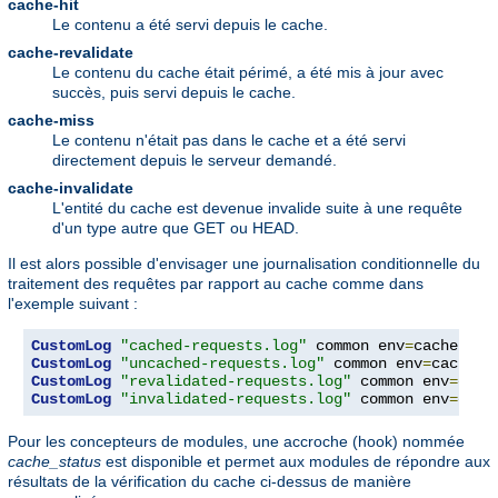
cache-hit
Le contenu a été servi depuis le cache.
cache-revalidate
Le contenu du cache était périmé, a été mis à jour avec
succès, puis servi depuis le cache.
cache-miss
Le contenu n'était pas dans le cache et a été servi
directement depuis le serveur demandé.
cache-invalidate
L'entité du cache est devenue invalide suite à une requête
d'un type autre que GET ou HEAD.
Il est alors possible d'envisager une journalisation conditionnelle du
traitement des requêtes par rapport au cache comme dans
l'exemple suivant :
CustomLog
"cached-requests.log"
 common env
=
CustomLog
"uncached-requests.log"
 common env
=
CustomLog
"revalidated-requests.log"
 common env
=
CustomLog
"invalidated-requests.log"
 common env
=
cach
Pour les concepteurs de modules, une accroche (hook) nommée
cache_status
est disponible et permet aux modules de répondre aux
résultats de la vérification du cache ci-dessus de manière