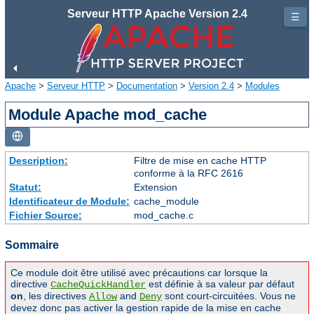
Serveur HTTP Apache Version 2.4
☰
Apache
>
Serveur HTTP
>
Documentation
>
Version 2.4
>
Modules
Module Apache mod_cache
Description:
Filtre de mise en cache HTTP
conforme à la RFC 2616
Statut:
Extension
Identificateur de Module:
cache_module
Fichier Source:
mod_cache.c
Sommaire
Ce module doit être utilisé avec précautions car lorsque la
directive
est définie à sa valeur par défaut
CacheQuickHandler
on
, les directives
and
sont court-circuitées. Vous ne
Allow
Deny
devez donc pas activer la gestion rapide de la mise en cache