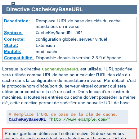
Directive
CacheKeyBaseURL
Description:
Remplace l'URL de base des clés du cache
mandatées en inverse
Syntaxe:
CacheKeyBaseURL
URL
Contexte:
configuration globale, serveur virtuel
Statut:
Extension
Module:
mod_cache
Compatibilité:
Disponible depuis la version 2.3.9 d'Apache
Lorsque la directive
est utilisée, l'URL spécifiée
CacheKeyBaseURL
sera utilisée comme URL de base pour calculer l'URL des clés du
cache dans la configuration du mandataire inverse. Par défaut, c'est
le protocole/nom d'hôte/port du serveur virtuel courant qui sera
utilisé pour construire la clé de cache. Dans le cas d'un cluster de
machines, si toutes les entrées du cache doivent posséder la même
clé, cette directive permet de spécifier une nouvelle URL de base.
# Remplace l'URL de base de la clé de cache.
CacheKeyBaseURL
"http://www.example.com/"
Prenez garde en définissant cette directive. Si deux serveurs
virtuels distincts possèdent accidentellement la même URL de