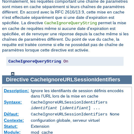
Normalement, les requêtes comportant une chaîne de paramètres
sont mises en cache séparément si leurs chaînes de paramètres
diffèrent. En accord avec la RFC 2616/13.9, cette mise en cache
n'est effectuée séparément que si une date d'expiration est
spécifiée. La directive
permet la mise
CacheIgnoreQueryString
en cache de requêtes même si aucune date d'expiration est
spécifiée, et de renvoyer une réponse depuis la cache même si les
chaînes de paramètres diffèrent. Du point de vue du cache, la
requête est traitée comme si elle ne possèdait pas de chaîne de
paramètres lorsque cette directive est activée.
CacheIgnoreQueryString
On
Directive
CacheIgnoreURLSessionIdentifiers
Description:
Ignore les identifiants de session définis encodés
dans l'URL lors de la mise en cache
Syntaxe:
CacheIgnoreURLSessionIdentifiers
identifiant
[
identifiant
] ...
Défaut:
CacheIgnoreURLSessionIdentifiers None
Contexte:
configuration globale, serveur virtuel
Statut:
Extension
Module:
mod_cache