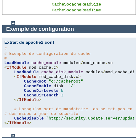
CacheSocacheReadSize
CacheSocacheReadTime
Exemple de configuration
Extrait de apache2.conf
#
# Exemple de configuration du cache
#
LoadModule
cache_module
 modules
/
mod_cache
.
<
IfModule
 mod_cache
.
c
>
LoadModule
cache_disk_module
 modules
/
mod_cache_dis
<
IfModule
 mod_cache_disk
.
c
>
CacheRoot
"c:/cacheroot"
CacheEnable
 disk  
"/"
CacheDirLevels
5
CacheDirLength
3
</
IfModule
>
# Lorsqu'on sert de mandataire, on ne met pas en c
# des mises à jour de sécurité
CacheDisable
"http://security.update.server/update
</
IfModule
>