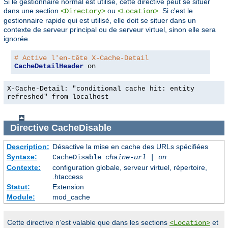
Si le gestionnaire normal est utilisé, cette directive peut se situer
dans une section
ou
. Si c'est le
<Directory>
<Location>
gestionnaire rapide qui est utilisé, elle doit se situer dans un
contexte de serveur principal ou de serveur virtuel, sinon elle sera
ignorée.
# Active l'en-tête X-Cache-Detail
CacheDetailHeader
 on
X-Cache-Detail: "conditional cache hit: entity
refreshed" from localhost
Directive
CacheDisable
Description:
Désactive la mise en cache des URLs spécifiées
Syntaxe:
CacheDisable
chaîne-url
|
on
Contexte:
configuration globale, serveur virtuel, répertoire,
.htaccess
Statut:
Extension
Module:
mod_cache
Cette directive n’est valable que dans les sections
et
<Location>