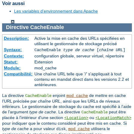
Voir aussi
Les variables d'environnement dans Apache
Directive
CacheEnable
Description:
Active la mise en cache des URLs spécifiées en
utilisant le gestionnaire de stockage précisé
Syntaxe:
CacheEnable
type de cache
[
chaîne URL
]
Contexte:
configuration globale, serveur virtuel, répertoire
Statut:
Extension
Module:
mod_cache
Compatibilité:
Une chaîne URL telle que '/' s'appliquait à tout
contenu en mandat direct dans les versions 2.2 et
antérieures.
La directive
enjoint
de mettre en cache
CacheEnable
mod_cache
l'URL précisée par
chaîne URL
, ainsi que les URLs de niveaux
inférieurs. Le gestionnaire de stockage du cache est spécifié à l'aide
de l'argument
type de cache
. La directive
peut être
CacheEnable
placée à l'intérieur d'une section
ou
<Location>
<LocationMatch>
pour indiquer que le contenu considéré peut être mis en cache. Si
type de cache
a pour valeur
,
utilisera le
disk
mod_cache