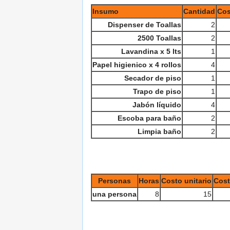
Insumo
Cantidad
Cos
Dispenser de Toallas
2
2500 Toallas
2
Lavandina x 5 lts
1
Papel higienico x 4 rollos
4
Secador de piso
1
Trapo de piso
1
Jabón líquido
4
Escoba para baño
2
Limpia baño
2
Personas
Horas
Costo unitario
Cost
una persona
8
15