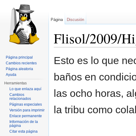
Página
Discusión
Flisol/2009/H
Saltar a:
navegación
,
buscar
Esto es lo que ne
Página principal
Cambios recientes
Página aleatoria
baños en condicio
Ayuda
Herramientas
Lo que enlaza aquí
las ocho horas, 
Cambios
relacionados
Páginas especiales
la tribu como col
Versión para imprimir
Enlace permanente
Información de la
página
Citar esta página