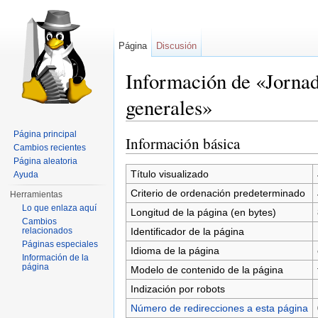
Página
Discusión
Información de «Jorna
generales»
Saltar a:
navegación
,
buscar
Página principal
Información básica
Cambios recientes
Página aleatoria
Título visualizado
Ayuda
Criterio de ordenación predeterminado
Herramientas
Lo que enlaza aquí
Longitud de la página (en bytes)
Cambios
Identificador de la página
relacionados
Páginas especiales
Idioma de la página
Información de la
página
Modelo de contenido de la página
Indización por robots
Número de redirecciones a esta página