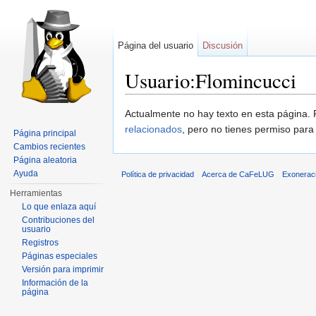
Página del usuario
Discusión
Usuario:Flomincucci
Saltar a:
navegación
,
buscar
Actualmente no hay texto en esta página
relacionados
, pero no tienes permiso para
Página principal
Cambios recientes
Página aleatoria
Ayuda
Política de privacidad
Acerca de CaFeLUG
Exonerac
Herramientas
Lo que enlaza aquí
Contribuciones del
usuario
Registros
Páginas especiales
Versión para imprimir
Información de la
página