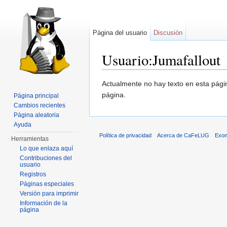
Página del usuario
Discusión
Usuario:Jumafallout
Saltar a:
navegación
,
buscar
Actualmente no hay texto en esta pág
página.
Página principal
Cambios recientes
Página aleatoria
Ayuda
Política de privacidad
Acerca de CaFeLUG
Exon
Herramientas
Lo que enlaza aquí
Contribuciones del
usuario
Registros
Páginas especiales
Versión para imprimir
Información de la
página