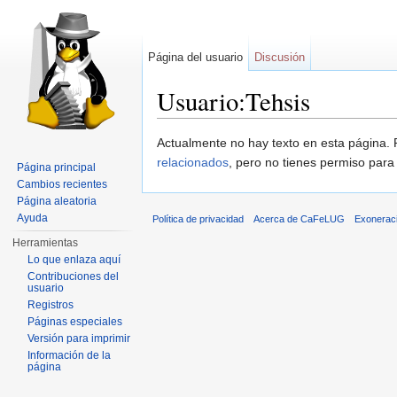
Página del usuario
Discusión
Usuario:Tehsis
Saltar a:
navegación
,
buscar
Actualmente no hay texto en esta página
relacionados
, pero no tienes permiso para
Página principal
Cambios recientes
Página aleatoria
Ayuda
Política de privacidad
Acerca de CaFeLUG
Exonerac
Herramientas
Lo que enlaza aquí
Contribuciones del
usuario
Registros
Páginas especiales
Versión para imprimir
Información de la
página