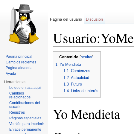
Página del usuario
Discusión
Usuario:YoMe
Saltar a:
navegación
,
buscar
Página principal
Contenido
[
ocultar
]
Cambios recientes
1
Yo Mendieta
Página aleatoria
1.1
Comienzos
Ayuda
1.2
Actualidad
Herramientas
1.3
Futuro
Lo que enlaza aquí
1.4
Links de interés
Cambios
relacionados
Contribuciones del
usuario
Yo Mendieta
Registros
Páginas especiales
Versión para imprimir
Enlace permanente