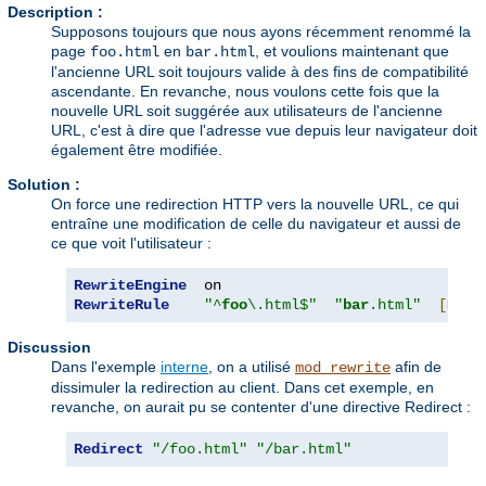
Description :
Supposons toujours que nous ayons récemment renommé la
page
en
, et voulions maintenant que
foo.html
bar.html
l'ancienne URL soit toujours valide à des fins de compatibilité
ascendante. En revanche, nous voulons cette fois que la
nouvelle URL soit suggérée aux utilisateurs de l'ancienne
URL, c'est à dire que l'adresse vue depuis leur navigateur doit
également être modifiée.
Solution :
On force une redirection HTTP vers la nouvelle URL, ce qui
entraîne une modification de celle du navigateur et aussi de
ce que voit l'utilisateur :
RewriteEngine
RewriteRule
"^
foo
\.html$"
"
bar
.html"
[
R
]
Discussion
Dans l'exemple
interne
, on a utilisé
afin de
mod_rewrite
dissimuler la redirection au client. Dans cet exemple, en
revanche, on aurait pu se contenter d'une directive Redirect :
Redirect
"/foo.html"
"/bar.html"