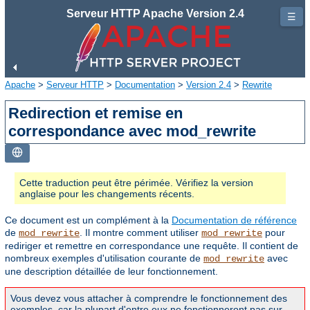
Serveur HTTP Apache Version 2.4
☰
Apache
>
Serveur HTTP
>
Documentation
>
Version 2.4
>
Rewrite
Redirection et remise en
correspondance avec mod_rewrite
Cette traduction peut être périmée. Vérifiez la version
anglaise pour les changements récents.
Ce document est un complément à la
Documentation de référence
de
. Il montre comment utiliser
pour
mod_rewrite
mod_rewrite
rediriger et remettre en correspondance une requête. Il contient de
nombreux exemples d'utilisation courante de
avec
mod_rewrite
une description détaillée de leur fonctionnement.
Vous devez vous attacher à comprendre le fonctionnement des
exemples, car la plupart d'entre eux ne fonctionneront pas sur