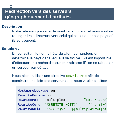
Redirection vers des serveurs
géographiquement distribués
Description :
Notre site web possède de nombreux miroirs, et nous voulons
rediriger les utilisateurs vers celui qui se situe dans le pays où
ils se trouvent.
Solution :
En consultant le nom d'hôte du client demandeur, on
détermine le pays dans lequel il se trouve. S'il est impossible
d'effectuer une recherche sur leur adresse IP, on se rabat sur
un serveur par défaut.
Nous allons utiliser une directive
afin de
RewriteMap
construire une liste des serveurs que nous voulons utiliser.
HostnameLookups
RewriteEngine
RewriteMap
    multiplex         
"txt:/path/to/m
RewriteCond
"%{REMOTE_HOST}"
"([a-z]+)$ [N
RewriteRule
"^/(.*)$"
"${multiplex:
%1
|http:/