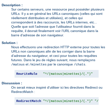
Description :
Sur certains serveurs, une ressource peut posséder plusieurs
URLs. Il y a en général les URLs canoniques (celles qui sont
réellement distribuées et utilisées), et celles qui
correspondent à des raccourcis, les URLs internes, etc...
Quelle que soit l'adresse que l'utilisateur fournit dans la
requête, il devrait finalement voir l'URL canonique dans la
barre d'adresse de son navigateur.
Solution :
Nous effectuons une redirection HTTP externe pour toutes les
URLs non canoniques afin de les corriger dans la barre
d'adresse du navigateur, et ceci pour toutes les requêtes
futures. Dans le jeu de règles suivant, nous remplaçons
et
par le canonique
.
/matous
/minettes
/chats
RewriteRule
"^/(matous|minettes)/(.*)"
"/c
Discussion :
On serait mieux inspiré d'utiliser ici les directives Redirect ou
RedirectMatch :
RedirectMatch
"^/(matous|minettes)/(.*)"
"/chat