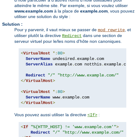
d'hôte particulier à d'autres noms d'hôte utilisables pour
atteindre le même site. Par exemple, si vous voulez utiliser
www.example.com
à la place de
example.com
, vous pouvez
utiliser une solution du style :
Solution :
Pour y parvenir, il vaut mieux se passer de
, et
mod_rewrite
utiliser plutôt la directive
dans une section de
Redirect
serveur virtuel pour le/les noms d'hôte non canoniques.
<
VirtualHost
*:
80
>
ServerName
 undesired
.
example
.
com

ServerAlias
 example
.
com notthis
.
example
.
com

Redirect
"/"
"http://www.example.com/"
</
VirtualHost
>
<
VirtualHost
*:
80
>
ServerName
 www
.
example
.
</
VirtualHost
>
Vous pouvez aussi utiliser la directive
:
<If>
<
If
"%{HTTP_HOST} != 'www.example.com'"
>
Redirect
"/"
"http://www.example.com/"