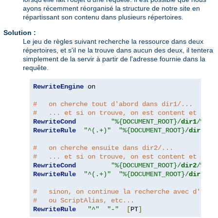
ayons récemment réorganisé la structure de notre site en
répartissant son contenu dans plusieurs répertoires.
Solution :
Le jeu de règles suivant recherche la ressource dans deux
répertoires, et s'il ne la trouve dans aucun des deux, il tentera
simplement de la servir à partir de l'adresse fournie dans la
requête.
RewriteEngine
 on

#   on cherche tout d'abord dans dir1/...
#   ... et si on trouve, on est content et on a
RewriteCond
"%{DOCUMENT_ROOT}/
dir1
/%{RE
RewriteRule
"^(.+)"
"%{DOCUMENT_ROOT}/
dir1
/$1
#   on cherche ensuite dans dir2/...
#   ... et si on trouve, on est content et on a
RewriteCond
"%{DOCUMENT_ROOT}/
dir2
/%{RE
RewriteRule
"^(.+)"
"%{DOCUMENT_ROOT}/
dir2
/$1
#   sinon, on continue la recherche avec d'autr
#   ou ScriptAlias, etc...
RewriteRule
"^"
"-"
[
PT
]