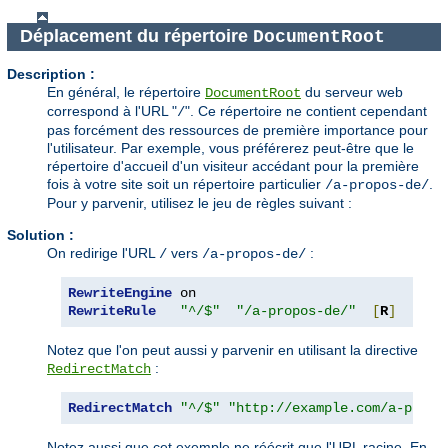
Déplacement du répertoire
DocumentRoot
Description :
En général, le répertoire
du serveur web
DocumentRoot
correspond à l'URL "
". Ce répertoire ne contient cependant
/
pas forcément des ressources de première importance pour
l'utilisateur. Par exemple, vous préférerez peut-être que le
répertoire d'accueil d'un visiteur accédant pour la première
fois à votre site soit un répertoire particulier
.
/a-propos-de/
Pour y parvenir, utilisez le jeu de règles suivant :
Solution :
On redirige l'URL
vers
:
/
/a-propos-de/
RewriteEngine
RewriteRule
"^/$"
"/a-propos-de/"
[
R
]
Notez que l'on peut aussi y parvenir en utilisant la directive
:
RedirectMatch
RedirectMatch
"^/$"
"http://example.com/a-propo
Notez aussi que cet exemple ne réécrit que l'URL racine. En