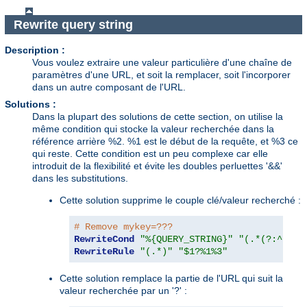
Rewrite query string
Description :
Vous voulez extraire une valeur particulière d'une chaîne de
paramètres d'une URL, et soit la remplacer, soit l'incorporer
dans un autre composant de l'URL.
Solutions :
Dans la plupart des solutions de cette section, on utilise la
même condition qui stocke la valeur recherchée dans la
référence arrière %2. %1 est le début de la requête, et %3 ce
qui reste. Cette condition est un peu complexe car elle
introduit de la flexibilité et évite les doubles perluettes '&&'
dans les substitutions.
Cette solution supprime le couple clé/valeur recherché :
# Remove mykey=???
RewriteCond
"%{QUERY_STRING}"
"(.*(?:^|&))
RewriteRule
"(.*)"
"$1?%1%3"
Cette solution remplace la partie de l'URL qui suit la
valeur recherchée par un '?' :