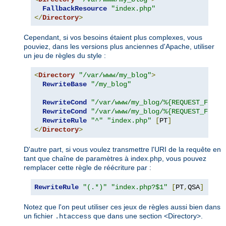
FallbackResource
"index.php"
</
Directory
>
Cependant, si vos besoins étaient plus complexes, vous
pouviez, dans les versions plus anciennes d'Apache, utiliser
un jeu de règles du style :
<
Directory
"/var/www/my_blog"
>
RewriteBase
"/my_blog"
RewriteCond
"/var/www/my_blog/%{REQUEST_FILEN
RewriteCond
"/var/www/my_blog/%{REQUEST_FILEN
RewriteRule
"^"
"index.php"
[
PT
]
</
Directory
>
D'autre part, si vous voulez transmettre l'URI de la requête en
tant que chaîne de paramètres à index.php, vous pouvez
remplacer cette règle de réécriture par :
RewriteRule
"(.*)"
"index.php?$1"
[
PT
,
QSA
]
Notez que l'on peut utiliser ces jeux de règles aussi bien dans
un fichier
que dans une section <Directory>.
.htaccess