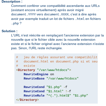
Description :
Comment conférer une compatibilité ascendante aux URLs
(existant encore virtuellement) après avoir migré
vers
, c'est à dire après
document.YYYY
document.XXXX
avoir par exemple traduit un lot de fichiers
en fichiers
.html
?
.php
Solution :
L'URL n'est réécrite en remplaçant l'ancienne extension par la
nouvelle que si le fichier cible avec la nouvelle extension
existe et si le fichier originel avec l'ancienne extension n'existe
pas. Sinon, l'URL reste inchangée.
#   jeu de règles assurant une compatibilité as
#   document.html en document.php si et seuleme
#   existe
<
Directory
"/var/www/htdocs"
>
RewriteEngine
 on

RewriteBase
"/var/www/htdocs"
RewriteCond
"$1.php"
-
f

RewriteCond
"$1.html"
!-
f

RewriteRule
"^(.*).html$"
"$1.php"
</
Directory
>