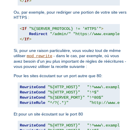
</
If
>
Ou, par exemple, pour rediriger une portion de votre site vers
HTTPS :
<
If
"%{SERVER_PROTOCOL} != 'HTTPS'"
>
Redirect
"/admin/"
"https://www.example.com
</
If
>
Si, pour une raison particulière, vous voulez tout de même
utiliser
- dans le cas, par exemple, où vous
mod_rewrite
avez besoin d'un jeu plus important de règles de réécritures -
vous pouvez utiliser la recette suivante :
Pour les sites écoutant sur un port autre que 80:
RewriteCond
"%{HTTP_HOST}"
"!^www\.example\.c
RewriteCond
"%{HTTP_HOST}"
"!^$"
RewriteCond
"%{SERVER_PORT}"
"!^80$"
RewriteRule
"^/?(.*)"
"http://www.examp
Et pour un site écoutant sur le port 80
RewriteCond
"%{HTTP_HOST}"
"!^www\.example\.c