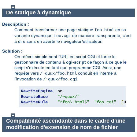
De statique à dynamique
Description :
Comment transformer une page statique
en sa
foo.html
variante dynamique
de manière transparente, c'est
foo.cgi
à dire sans en avertir le navigateur/utilisateur.
Solution :
On réécrit simplement l'URL en script CGI et force le
gestionnaire de contenu à
cgi-script
de façon à ce que le
script s'exécute en tant que programme CGI. Ainsi, une
requête vers
conduit en interne à
/~quux/foo.html
l'invocation de
.
/~quux/foo.cgi
RewriteEngine
RewriteBase
"/~quux/"
RewriteRule
"^foo\.html$"
"foo.cgi"
[
H
=
cgi
Compatibilité ascendante dans le cadre d'une
modification d'extension de nom de fichier