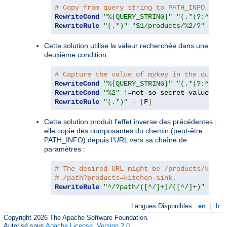
# Copy from query string to PATH_INFO
RewriteCond
"%{QUERY_STRING}"
"(.*(?:^|&))
RewriteRule
"(.*)"
"$1/products/%2/?"
[
PT
]
Cette solution utilise la valeur recherchée dans une
deuxième condition ::
# Capture the value of mykey in the query 
RewriteCond
"%{QUERY_STRING}"
"(.*(?:^|&))
RewriteCond
"%2"
!=
RewriteRule
"(.*)"
-
[
F
]
Cette solution produit l'effet inverse des précédentes ;
elle copie des composantes du chemin (peut-être
PATH_INFO) depuis l'URL vers sa chaîne de
paramètres :
# The desired URL might be /products/kitch
# /path?products=kitchen-sink.
RewriteRule
"^/?path/([^/]+)/([^/]+)"
"/pa
Langues Disponibles:
en
|
fr
Copyright 2026 The Apache Software Foundation.
Autorisé sous
Apache License, Version 2.0
.