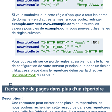
RewriteCond
"%{HTTP_HOST}"
"!^$"
RewriteRule
"^/?(.*)"
"http://www.examp
Si vous souhaitez que cette règle s'applique à tous les noms
de domaine - en d'autres termes, si vous voulez rediriger
example.com
vers
www.example.com
pour toutes les
valeurs possibles de
example.com
, vous pouvez utiliser le jeu
de règles suivants :
RewriteCond
"%{HTTP_HOST}"
"!^www\."
[
NC
]
RewriteCond
"%{HTTP_HOST}"
"!^$"
RewriteRule
"^/?(.*)"
"http://www.%{HTTP_HOST}/
Vous pouvez utiliser ce jeu de règles aussi bien dans le fichier
de configuration de votre serveur principal que dans un fichier
placé dans le répertoire défini par la directive
.htaccess
du serveur.
DocumentRoot
Recherche de pages dans plus d'un répertoire
Description:
Une ressource peut exister dans plusieurs répertoires, et
nous voulons rechercher cette ressource dans ces répertoires
lorsqu'elle fait l'objet d'une requête. Il est possible que nous