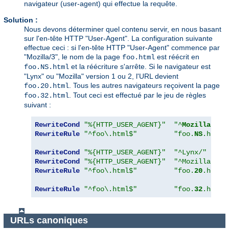
navigateur (user-agent) qui effectue la requête.
Solution :
Nous devons déterminer quel contenu servir, en nous basant
sur l'en-tête HTTP "User-Agent". La configuration suivante
effectue ceci : si l'en-tête HTTP "User-Agent" commence par
"Mozilla/3", le nom de la page
est réécrit en
foo.html
et la réécriture s'arrête. Si le navigateur est
foo.NS.html
"Lynx" ou "Mozilla" version 1 ou 2, l'URL devient
. Tous les autres navigateurs reçoivent la page
foo.20.html
. Tout ceci est effectué par le jeu de règles
foo.32.html
suivant :
RewriteCond
"%{HTTP_USER_AGENT}"
"^
Mozilla/3
.*
RewriteRule
"^foo\.html$"
"foo.
NS
.html"
RewriteCond
"%{HTTP_USER_AGENT}"
"^Lynx/"
[
OR
]
RewriteCond
"%{HTTP_USER_AGENT}"
"^Mozilla/[12
RewriteRule
"^foo\.html$"
"foo.
20
.html"
RewriteRule
"^foo\.html$"
"foo.
32
.html"
URLs canoniques