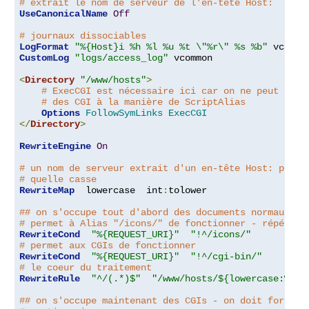
# extrait le nom de serveur de l'en-tête Host:
UseCanonicalName
Off
# journaux dissociables
LogFormat
"%{Host}i %h %l %u %t \"%r\" %s %b"
CustomLog
"logs/access_log"
 vcommon

<
Directory
"/www/hosts"
>
# ExecCGI est nécessaire ici car on ne peut pas 
# des CGI à la manière de ScriptAlias
Options
FollowSymLinks
ExecCGI
</
Directory
>
RewriteEngine
On
# un nom de serveur extrait d'un en-tête Host: peut 
# quelle casse
RewriteMap
  lowercase  int
:
tolower

## on s'occupe tout d'abord des documents normaux :
# permet à Alias "/icons/" de fonctionner - répéter 
RewriteCond
"%{REQUEST_URI}"
"!^/icons/"
# permet aux CGIs de fonctionner
RewriteCond
"%{REQUEST_URI}"
"!^/cgi-bin/"
# le coeur du traitement
RewriteRule
"^/(.*)$"
"/www/hosts/${lowercase:%{SE
## on s'occupe maintenant des CGIs - on doit forcer 