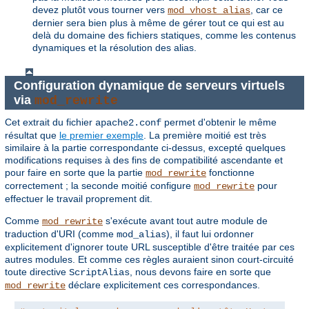
devez plutôt vous tourner vers
, car ce
mod_vhost_alias
dernier sera bien plus à même de gérer tout ce qui est au
delà du domaine des fichiers statiques, comme les contenus
dynamiques et la résolution des alias.
Configuration dynamique de serveurs virtuels
via
mod_rewrite
Cet extrait du fichier
permet d'obtenir le même
apache2.conf
résultat que
le premier exemple
. La première moitié est très
similaire à la partie correspondante ci-dessus, excepté quelques
modifications requises à des fins de compatibilité ascendante et
pour faire en sorte que la partie
fonctionne
mod_rewrite
correctement ; la seconde moitié configure
pour
mod_rewrite
effectuer le travail proprement dit.
Comme
s'exécute avant tout autre module de
mod_rewrite
traduction d'URI (comme
), il faut lui ordonner
mod_alias
explicitement d'ignorer toute URL susceptible d'être traitée par ces
autres modules. Et comme ces règles auraient sinon court-circuité
toute directive
, nous devons faire en sorte que
ScriptAlias
déclare explicitement ces correspondances.
mod_rewrite