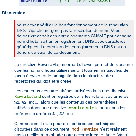
RewriteRule
"^(.*)"
"/home/
%1
/www$1"
Discussion
Vous devez vérifier le bon fonctionnement de la résolution
DNS - Apache ne gère pas la résolution de nom. Vous
devrez créer soit des enregistrements CNAME pour chaque
nom d'hôte, soit un enregistrement DNS avec caractères
génériques. La création des enregistrements DNS est en
dehors du sujet de ce document.
La directive RewriteMap interne
permet de s'assurer
tolower
que les noms d'hôtes utilisés seront tous en minuscules, de
façon à éviter toute ambiguité dans la structure des
répertoires qui doit être créée.
Les contenus des parenthèses utilisées dans une directive
sont enregistrés dans les références arrières
RewriteCond
,
, etc..., alors que les contenus des parenthèses
%1
%2
utilisées dans une directive
le sont dans les
RewriteRule
références arrières
,
, etc...
$1
$2
Comme c'est le cas pour de nombreuses techniques
discutées dans ce document,
n'est vraiment
mod_rewrite
pas la meilleure méthode pour accomplir cette tâche. Vous