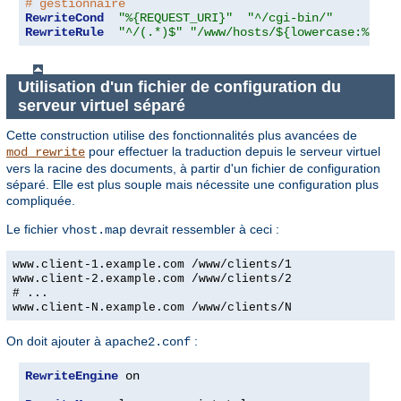
# gestionnaire
RewriteCond
"%{REQUEST_URI}"
"^/cgi-bin/"
RewriteRule
"^/(.*)$"
"/www/hosts/${lowercase:%{SER
Utilisation d'un fichier de configuration du
serveur virtuel séparé
Cette construction utilise des fonctionnalités plus avancées de
pour effectuer la traduction depuis le serveur virtuel
mod_rewrite
vers la racine des documents, à partir d'un fichier de configuration
séparé. Elle est plus souple mais nécessite une configuration plus
compliquée.
Le fichier
devrait ressembler à ceci :
vhost.map
www.client-1.example.com /www/clients/1
www.client-2.example.com /www/clients/2
# ...
www.client-N.example.com /www/clients/N
On doit ajouter à
:
apache2.conf
RewriteEngine
 on
