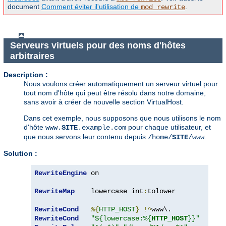
document
Comment éviter il'utilisation de
.
mod_rewrite
Serveurs virtuels pour des noms d'hôtes
arbitraires
Description :
Nous voulons créer automatiquement un serveur virtuel pour
tout nom d'hôte qui peut être résolu dans notre domaine,
sans avoir à créer de nouvelle section VirtualHost.
Dans cet exemple, nous supposons que nous utilisons le nom
d'hôte
pour chaque utilisateur, et
www.
SITE
.example.com
que nous servons leur contenu depuis
.
/home/
SITE
/www
Solution :
RewriteEngine
 on

RewriteMap
    lowercase int
:
tolower

RewriteCond
%{
HTTP_HOST
}
!^
RewriteCond
"${lowercase:%{
HTTP_HOST
}}"
"^w