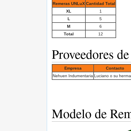
Remeras UNLuX
Cantidad Total
XL
1
L
5
M
6
Total
12
Proveedores de
Empresa
Contacto
Nehuen Indumentaria
Luciano o su herm
Modelo de Rem