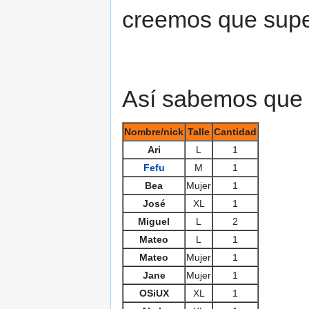
creemos que supe
Así sabemos que t
Nombre/nick
Talle
Cantidad
Ari
L
1
Fefu
M
1
Bea
Mujer
1
José
XL
1
Miguel
L
2
Mateo
L
1
Mateo
Mujer
1
Jane
Mujer
1
OSiUX
XL
1