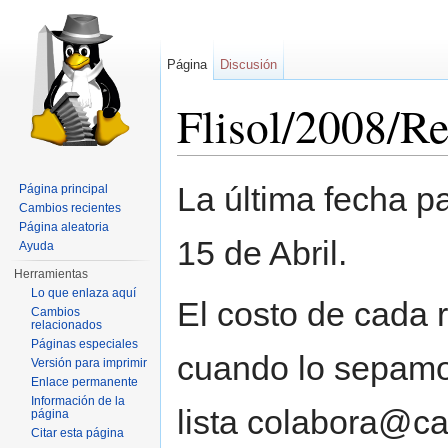
Página
Discusión
Flisol/2008/R
Saltar a:
navegación
,
buscar
La última fecha p
Página principal
Cambios recientes
Página aleatoria
15 de Abril.
Ayuda
Herramientas
Lo que enlaza aquí
El costo de cada 
Cambios
relacionados
Páginas especiales
cuando lo sepamos
Versión para imprimir
Enlace permanente
Información de la
lista colabora@ca
página
Citar esta página