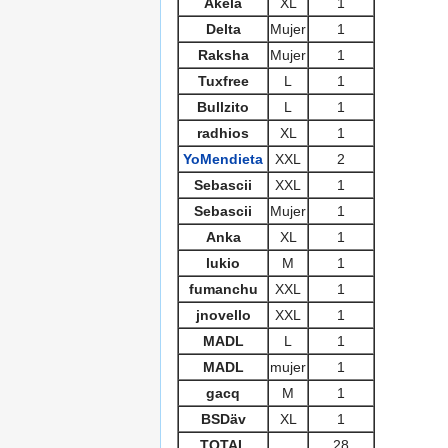
Akela
XL
1
Delta
Mujer
1
Raksha
Mujer
1
Tuxfree
L
1
Bullzito
L
1
radhios
XL
1
YoMendieta
XXL
2
Sebascii
XXL
1
Sebascii
Mujer
1
Anka
XL
1
lukio
M
1
fumanchu
XXL
1
jnovello
XXL
1
MADL
L
1
MADL
mujer
1
gacq
M
1
BSDäv
XL
1
TOTAL
28